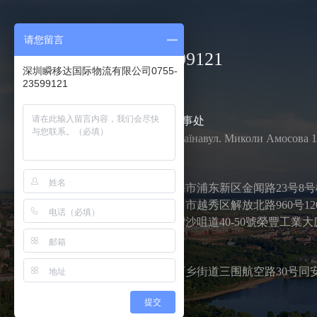
请您留言
电话
0755-23599121
深圳瞬移达国际物流有限公司0755-
23599121
UTEC乌克兰办事处
03141 Київ, Українавул. Миколи Амосова 1
中国各分公司
上海地址：上海市浦东新区金闻路23号8
广州地址：广州市越秀区解放北路960号12
香港地址：荃灣沙咀道40-50號榮豐工業大廈
瞬移达总部
深圳市宝安区西乡街道三围航空路30号同安
提交