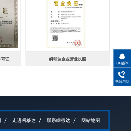
许可证
瞬移达企业营业执照
QQ咨询
热线电话
闻
走进瞬移达
联系瞬移达
网站地图