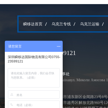
瞬移达首页
乌克兰专线
乌克兰运输
请您留言
电话
0755-23599121
深圳瞬移达国际物流有限公司0755-
23599121
UTEC乌克兰办事处
03141 Київ, Українавул. Миколи Амосова 1
中国各分公司
上海地址：上海市浦东新区金闻路23号8
广州地址：广州市越秀区解放北路960号12