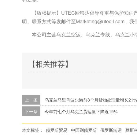
【版权提示】UTEC瞬移达倡导尊重与保护知
明、联系方式等发邮件至Marketing@utec-l.co
本公司主营乌克兰空运、乌克兰专线、乌克兰小
【相关推荐】
上一条
乌克兰马里乌波尔港前8个月货物处理量增长21%
下一条
今年前七个月乌克兰货运量下降近19%
本文标签：
俄罗斯贸易
中国到俄罗斯
俄罗斯转运
莫斯