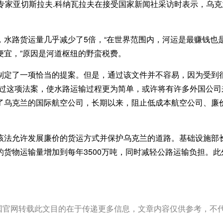
专家亚切斯拉夫.科纳瓦拉夫在接受国家新闻社采访时表示，乌
s.com
，水路货运量几乎减少了5倍，“在世界范围内，河运是最赚钱也
便宜，”原因是河道枢纽的野蛮税费。
乌克兰小包
www.utecexpre
制定了一项恰当的提案。但是，通过该文件并不容易，因为受到
通过这项法案，使水路运输过程更为简单，或许将有许多外国公司
了乌克兰的国际航空公司，长期以来，阻止低成本航空公司、廉
该法允许发展廉价的货运方式并保护乌克兰的道路。基础设施部
货物运输量增加到每年3500万吨，同时减轻公路运输负担。此
。
乌克兰空运
www.utecexpress.com
中国官网转载此文目的在于传递更多信息，文章内容仅供参考，不