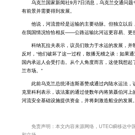
乌克兰国家新闻社9月7日消息，乌克兰交通问题
有前景并需要得到发展。
乌克兰专线
www.utecexpres
他说，河流曾经是运输的主要动脉。但独立以后
在我国情况恰恰相反——公路运输比河运更容易、更
科纳瓦拉夫表示，议员们致力
于水运的发展，并
反对，“他们破坏了这一过程，散播无稽之谈：如果
国内承运人会受打击。从个人角度而言，这使我想起
兰市场。”
此前乌克兰总统泽连斯基赞成通过内陆水运法，
克里科利表示，该法案的通过使数年内将第聂伯河上的
河流安全基础设施提供资金，并将刺激造船业的发展
免责声明：本文内容来源网络，UTEC瞬移达
和立场。