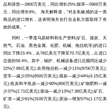
品和床垫—2800万美元，同比增长25%;烟草—5900万美
元，同比增长6%。 海关解释道，“对走私敏感的这一类
商品的进口增长，这表明海关在打击走私方面取得了有
效的成果。”
同时，一季度乌原材料和生产资料(矿石、煤炭、天
然气、石油、黑色金属、化肥、机械、拖拉机等)的进口
同比下降23.4%，从78亿美元下降至70.7亿美元，占进口
总值的58.4%。其中，锅炉、机械设备进口总额同比减少
22%(7.89亿美元);农用拖拉机—减少11%(9700万美元);
货车—减少25%(6500万美元);煤炭—减少44%(4.15亿美
元);焦炭和半焦炭—减少90%(800万美元);矿物肥料—减
少37%(2.71亿美元);柴油—减少13%(7.38亿美元);矿石、
矿渣—减少61%(3100万美元);原油—增加57%(1.17亿美
元)。