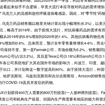
烧药和抗病毒药物。因此2020年第一季度，药品零售额同比增长了
。这看起来似乎不合逻辑，毕竟大流行本应导致对药品的需求增加。但
乌克兰人的流感和急性呼吸道病毒感染。因此，对“季节性”药
乌克兰药品销售额以格里夫纳计算出现小幅增长(6.3%)，以美
美元，略高于2016年。由于疫情大流行，对抗病毒药品的需求有所增
从2019年的0.6%增加到2020年的1.4%。其他抗病毒药物也
eron从0.4%增加到0.6%。总体而言，预计全年零售量将增长4-6%，
保持不变。第一是Farmak公司，市场份额为5.2%，销售额
um公司(占比3.2%)。其后是Teva公司(3.18%)和Sanofi公司(3
今年各公司系统地扩大其在国外市场的影响力，向波兰、印度、越
用于出口，并计划将这一数字提高到40%。由于疫情大流行，外国市场
斯、哈萨克斯坦、乌兹别克斯坦和吉尔吉斯斯坦，Amizon的销售
COVID-19及其并发症的药物。
计划获得400万人需要的800万剂疫苗(一人接种两剂疫苗)。Fa
研发公司和机构生产疫苗。但国内生产商需要有相应的能力和资