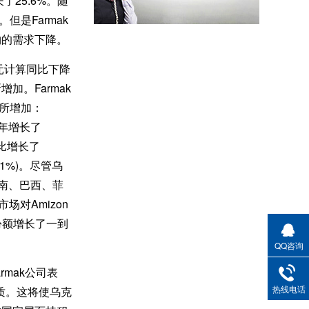
25.6%。随
是Farmak
物的需求下降。
元计算同比下降
加。Farmak
有所增加：
而去年增长了
同比增长了
.11%)。尽管乌
南、巴西、菲
对Amizon
份额增长了一到
QQ咨询
rmak公司表
热线电话
质。这将使乌克