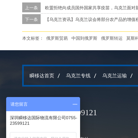
上一条
欧盟拒绝向成员国外国家共享疫苗，乌克兰面对
下一条
【乌克兰资讯】乌克兰议会将部分农产品的增值税
本文标签：
俄罗斯贸易
中国到俄罗斯
俄罗斯转运
莫斯
瞬移达首页
乌克兰专线
乌克兰运输
请您留言
电话
0755-23599121
深圳瞬移达国际物流有限公司0755-
23599121