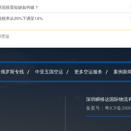
新冠疫苗短缺如何破？
税率从20%下调至14%
科空运
俄罗斯专线
中亚五国空运
更多空运服务
案例新
深圳瞬移达国际物流有
备案号：
粤ICP备2000